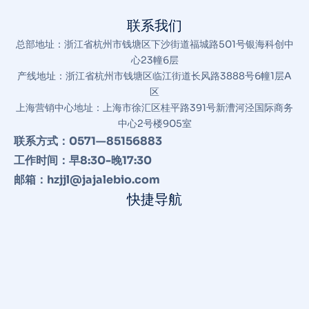
联系我们
总部地址：浙江省杭州市钱塘区下沙街道福城路501号银海科创中
心23幢6层
产线地址：浙江省杭州市钱塘区临江街道长风路3888号6幢1层A
区
上海营销中心地址：上海市徐汇区桂平路391号新漕河泾国际商务
中心2号楼905室
联系方式：0571—85156883
工作时间：早8:30-晚17:30
邮箱：hzjjl@jajalebio.com
快捷导航