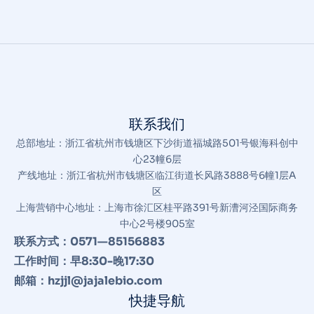
联系我们
总部地址：浙江省杭州市钱塘区下沙街道福城路501号银海科创中
心23幢6层
产线地址：浙江省杭州市钱塘区临江街道长风路3888号6幢1层A
区
上海营销中心地址：上海市徐汇区桂平路391号新漕河泾国际商务
中心2号楼905室
联系方式：0571—85156883
工作时间：早8:30-晚17:30
邮箱：hzjjl@jajalebio.com
快捷导航