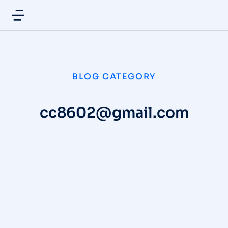
BLOG CATEGORY
cc8602@gmail.com
佳嘉乐&上海日绵｜广州研讨会：共探
「以油养肤」进阶玩法
公司新闻
,
首页展示
/
2025 年 4 月 28 日