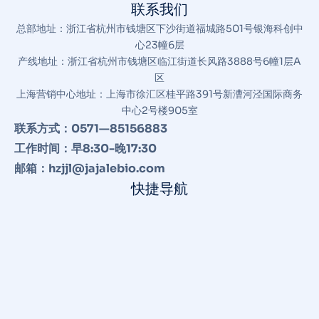
联系我们
总部地址：浙江省杭州市钱塘区下沙街道福城路501号银海科创中
心23幢6层
产线地址：浙江省杭州市钱塘区临江街道长风路3888号6幢1层A
区
上海营销中心地址：上海市徐汇区桂平路391号新漕河泾国际商务
中心2号楼905室
联系方式：0571—85156883
工作时间：早8:30-晚17:30
邮箱：hzjjl@jajalebio.com
快捷导航