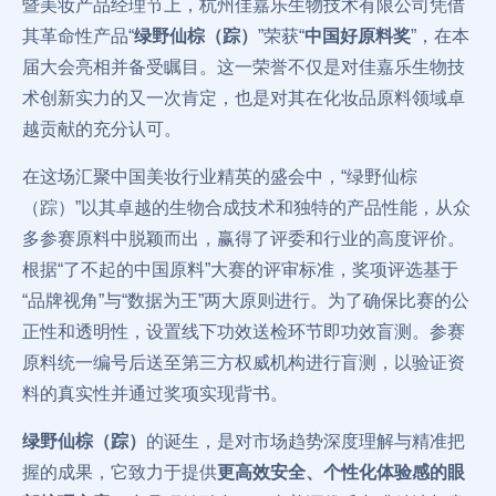
暨美妆产品经理节上，杭州佳嘉乐生物技术有限公司凭借
其革命性产品“
绿野仙棕（踪）
”荣获“
中国好原料奖
”，在本
届大会亮相并备受瞩目。这一荣誉不仅是对佳嘉乐生物技
术创新实力的又一次肯定，也是对其在化妆品原料领域卓
越贡献的充分认可。
在这场汇聚中国美妆行业精英的盛会中，“绿野仙棕
（踪）”以其卓越的生物合成技术和独特的产品性能，从众
多参赛原料中脱颖而出，赢得了评委和行业的高度评价。
根据“了不起的中国原料”大赛的评审标准，奖项评选基于
“品牌视角”与“数据为王”两大原则进行。为了确保比赛的公
正性和透明性，设置线下功效送检环节即功效盲测。参赛
原料统一编号后送至第三方权威机构进行盲测，以验证资
料的真实性并通过奖项实现背书。
绿野仙棕（踪）
的诞生，是对市场趋势深度理解与精准把
握的成果，它致力于提供
更高效安全、个性化体验感的眼